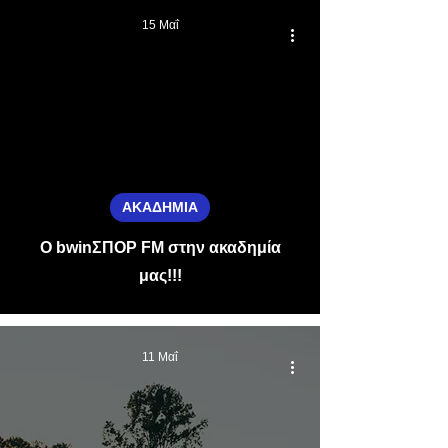
15 Μαΐ
video
ΑΚΑΔΗΜΙΑ
Ο bwinΣΠΟΡ FM στην ακαδημία
μας!!!
11 Μαΐ