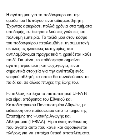
Η αγάπη μου για το ποδόσφαιρο και την
ομάδα του Παπάγου είναι αδιαμφισβήτητη.
Έχοντας αφιερώσει πολλά χρόνια στα τμήματα
υποδομής, απέκτησα πλούσιες γνώσεις και
πολύτιμη εμπειρία. Το ταξίδι μου στον κόσμο
του ποδοσφαίρου περιλαμβάνει τη συμμετοχή
σε όλες τις ηλικιακές κατηγορίες, και
αντιλαμβάνομαι πραγματικά τι χρειάζεται κάθε
παιδί. Για μένα, το ποδόσφαιρο σημαίνει
αγάπη, αφοσίωση και ψυχαγωγία, είναι
σημαντικά στοιχεία για την ανάπτυξη ενός
νεαρού αθλητή, τα οποία θα συνοδεύσουν το
παιδί και σε άλλες πτυχές της ζωής του.
Επιπλέον, κατέχω το πιστοποιητικό UEFA B
και είμαι απόφοιτος του Εθνικού και
Καποδιστριακού Πανεπιστημίου Αθηνών, με
ειδίκευση στο ποδόσφαιρο από το τμήμα της
Επιστήμης της Φυσικής Αγωγής και
Αθλητισμού (ΤΕΦΑΑ). Είμαι ένας ανθρωπος
που αγαπά αυτό που κάνει και αφοσιώνεται
πλήρως για να επιτύχει θετικά αποτελέσματα.