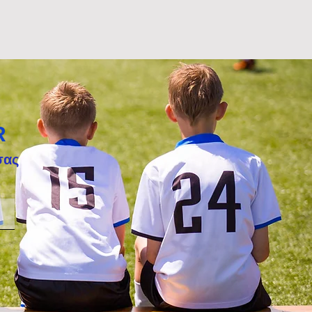
R
σας