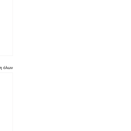
η όλων