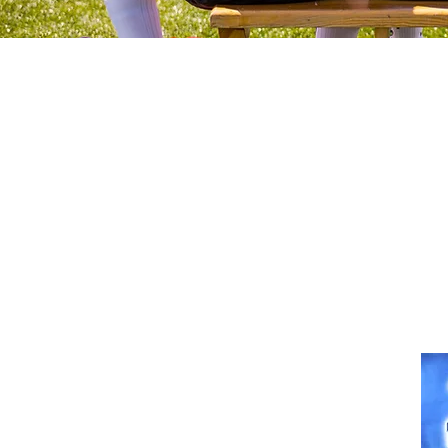
ΔΙΕΥΘΥΝΣΗ:
Α.Σ. ΠΑΠΑΓΟΥ
Κύπρου 2, Παπάγου, T.K. 156 69.
ΤΗΛΕΦΩΝΟ:
+30 212 107 4720
E-MAIL:
fcpapagos@gmail.com