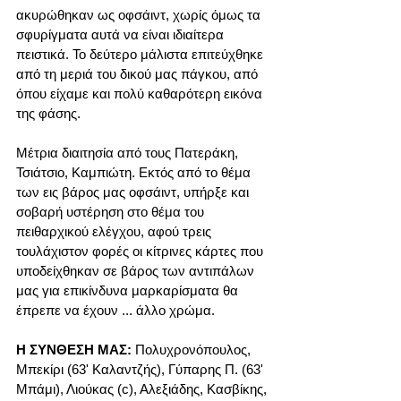
ακυρώθηκαν ως οφσάιντ, χωρίς όμως τα 
σφυρίγματα αυτά να είναι ιδιαίτερα 
πειστικά. Το δεύτερο μάλιστα επιτεύχθηκε 
από τη μεριά του δικού μας πάγκου, από 
όπου είχαμε και πολύ καθαρότερη εικόνα 
της φάσης.
Μέτρια διαιτησία από τους Πατεράκη, 
Τσιάτσιο, Καμπιώτη. Εκτός από το θέμα 
των εις βάρος μας οφσάιντ, υπήρξε και 
σοβαρή υστέρηση στο θέμα του 
πειθαρχικού ελέγχου, αφού τρεις 
τουλάχιστον φορές οι κίτρινες κάρτες που 
υποδείχθηκαν σε βάρος των αντιπάλων 
μας για επικίνδυνα μαρκαρίσματα θα 
έπρεπε να έχουν ... άλλο χρώμα.
Η ΣΥΝΘΕΣΗ ΜΑΣ:
 Πολυχρονόπουλος, 
Μπεκίρι (63' Καλαντζής), Γύπαρης Π. (63' 
Μπάμι), Λιούκας (c), Αλεξιάδης, Κασβίκης, 