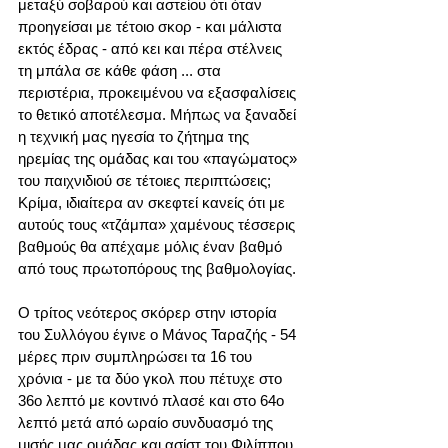
μεταξύ σοβαρού και αστείου ότι όταν 
προηγείσαι με τέτοιο σκορ - και μάλιστα 
εκτός έδρας - από κει και πέρα στέλνεις 
τη μπάλα σε κάθε φάση ... στα 
περιστέρια, προκειμένου να εξασφαλίσεις 
το θετικό αποτέλεσμα. Μήπως να ξαναδεί 
η τεχνική μας ηγεσία το ζήτημα της 
ηρεμίας της ομάδας και του «παγώματος» 
του παιχνιδιού σε τέτοιες περιπτώσεις; 
Κρίμα, ιδιαίτερα αν σκεφτεί κανείς ότι με 
αυτούς τους «τζάμπα» χαμένους τέσσερις 
βαθμούς θα απέχαμε μόλις έναν βαθμό 
από τους πρωτοπόρους της βαθμολογίας.
Ο τρίτος νεότερος σκόρερ στην ιστορία 
του Συλλόγου έγινε ο Μάνος Ταραζής - 54 
μέρες πριν συμπληρώσει τα 16 του 
χρόνια - με τα δύο γκολ που πέτυχε στο 
36ο λεπτό με κοντινό πλασέ και στο 64ο 
λεπτό μετά από ωραίο συνδυασμό της 
μισής μας ομάδας και ασίστ του Φιλίππου 