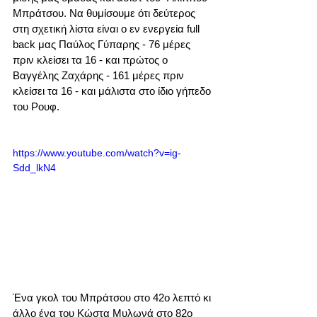
Μπράτσου. Να θυμίσουμε ότι δεύτερος 
στη σχετική λίστα είναι ο εν ενεργεία full 
back μας Παύλος Γύπαρης - 76 μέρες 
πριν κλείσει τα 16 - και πρώτος ο 
Βαγγέλης Ζαχάρης - 161 μέρες πριν 
κλείσει τα 16 - και μάλιστα στο ίδιο γήπεδο 
του Ρουφ.
https://www.youtube.com/watch?v=ig-
Sdd_lkN4
Ένα γκολ του Μπράτσου στο 42ο λεπτό κι 
άλλο ένα του Κώστα Μυλωνά στο 82ο 