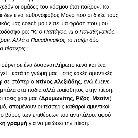
εδόν οι ομάδες του κόσμου έτσι παίζουν. Και 
e
 δεν είναι ευθυνόφοβοι; Μόνο που οι δικές τους 
ικός μας coach μου είπε μια φράση που μου 
 ποδόσφαιρο: 
"Κι ο Παπάγος, κι ο Παναθηναϊκός, 
ουν. Αλλά ο Παναθηναϊκός το παίζει δύο 
 τέσσερις."
μιούργησε ένα δυσαναπλήρωτο κενό και ένα 
ί - κατά τη γνώμη μας - στις κακές αμυντικές 
φ σε στόπερ ο 
Ντίνος Αλεξιάδης
, ενώ έμεινε 
 μπάλα στα πόδια αλλά ευαίσθητος στην πίεση, 
οι τρεις χαφ μας (
Δρυμωνίτης
, 
Ρίζος
, 
Μεσίνι
) 
ό, απομένουν οι τέσσερις καθαροί αμυντικοί 
 το βάρος των επιθέσεων του αντιπάλου, αφού 
ική γραμμή
 για να μειώσει την πίεση.