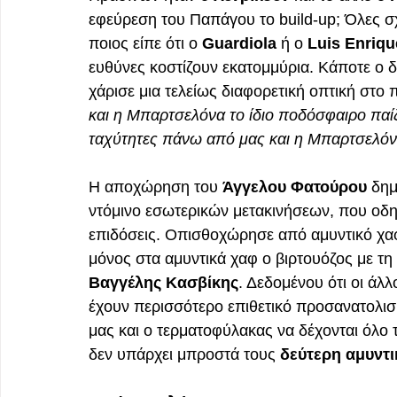
εφεύρεση του Παπάγου το build-up; Όλες σχ
ποιος είπε ότι ο 
Guardiola
 ή ο 
Luis Enriqu
ευθύνες κοστίζουν εκατομμύρια. Κάποτε ο δ
χάρισε μια τελείως διαφορετική οπτική στο
και η Μπαρτσελόνα το ίδιο ποδόσφαιρο παίζ
ταχύτητες πάνω από μας και η Μπαρτσελόνα
Η αποχώρηση του 
Άγγελου Φατούρου
 δη
ντόμινο εσωτερικών μετακινήσεων, που οδηγε
επιδόσεις. Οπισθοχώρησε από αμυντικό χα
μόνος στα αμυντικά χαφ ο βιρτουόζος με τη
Βαγγέλης Κασβίκης
. Δεδομένου ότι οι άλλ
έχουν περισσότερο επιθετικό προσανατολισμ
μας και ο τερματοφύλακας να δέχονται όλο
δεν υπάρχει μπροστά τους 
δεύτερη αμυντ