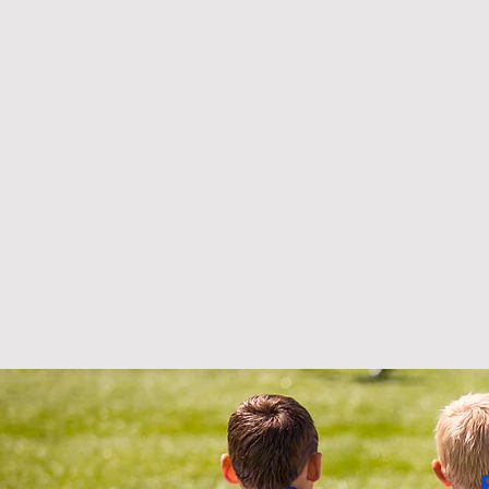
Derby χωρίς νικητή ... στα
Α.Ε. Μεταμ
χαρτιά!! ΠΑΠΑΓΟΣ-Π.Ο.Ψ 2-2
Παπάγος 1-
(VIDEO)