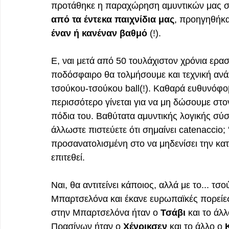
προτάθηκε η παραχώρηση αμυντικών μας σε 
από τα έντεκα παιχνίδια μας
, προηγηθήκαμ
έναν ή κανέναν βαθμό 
(!).
Ε, ναι μετά από 50 τουλάχιστον χρόνια ερα
ποδόσφαιρο θα τολμήσουμε και τεχνική ανάλυ
τσούκου-τσούκου ball(!). Καθαρά ευθυνόφ
περισσότερο γίνεται για να μη δώσουμε στον
πόδια του. Βαθύτατα αμυντικής λογικής σύσ
άλλωστε πιστεύετε ότι σημαίνει catenaccio;
προσανατολισμένη στο να μηδενίσει την κατο
επιτεθεί.
Ναι, θα αντιτείνει κάποιος, αλλά με το... τσ
Μπαρτσελόνα και έκανε ευρωπαϊκές πορείες
στην Μπαρτσελόνα ήταν ο 
Τσάβι
 και το άλ
Πρασίνων ήταν ο 
Χένρικσεν
 και το άλλο ο 