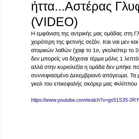
ήττα...Αστέρας Γλ
(VIDEO)
Η εμφάνιση της αντρικής μας ομάδας στη Γ
χειρότερη της φετινής σεζόν. Και ναι μεν κα
ατομικών λαθών (χαφ το 1ο, γκολκίπερ το 2
δεν μπορείς να δέχεσαι τέρμα μόλις 1 λεπτό 
αλλά στην κυριολεξία η ομάδα δεν μπήκε ποτ
συννεφιασμένο Δεκεμβριανό απόγευμα. Τα μ
γκολ του επικεφαλής σκόρερ μας Φιλίππου 
https://www.youtube.com/watch?v=gs51S35-2R