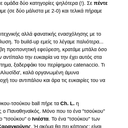
ομάδα δύο κατηγορίες ψηλότερα (!). Σε 
πέντε 
ε (σε δύο μάλιστα με 2-0) και τελικά πήραμε 
σιτεχνικής αλλά φανατικής ενασχόλησης με το 
ση. Το build-up εμείς το λέγαμε παλιότερα... 
οβη προπονητική εφεύρεση, κρατάμε μπάλα όσο 
 αντίπαλο την ευκαιρία να την έχει αυτός στα 
τημα, ξαδερφάκι του περίφημου catenaccio. Τι 
 'Αλυσίδα', καλά οργανωμένη άμυνα 
χή του αντιπάλου και άρα τις ευκαιρίες του να 
ούκου-τσούκου ball πήρε τα 
Ch. L.
 η 
 ο Παναθηναϊκός. Μόνο που το ένα "τσούκου" 
λο "τσούκου" ο 
Ινιέστα
. Το ένα "τσούκου" των 
Καραγκούνης
. Ή ακόμα θα πει κάποιος: είναι 