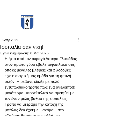
PAPAGOS F.C.
15 Απρ 2025
Ισοπαλία σαν νίκη!
Έγινε ενημέρωση:
8 Μαΐ 2025
Η ήττα από τον ουραγό Αστέρα Γλυφάδας 
στον πρώτο γύρο έβαλε ταφόπλακα στις 
όποιες μεγάλες βλέψεις και φιλοδοξίες 
είχε η αντρική μας ομάδα για τη φετινή 
σεζόν. Η ρεβάνς έδειξε με πολύ 
εντυπωσιακό τρόπο πως ένα ανελέητο(!) 
μονότερμα μπορεί τελικά να αμειφθεί με 
τον έναν μόλις βαθμό της ισοπαλίας. 
Τρόπο να μετράμε την κατοχή της 
μπάλας δεν έχουμε – ακόμα – στο 
«Σπύρος Βαρύπατης», αλλά μια 