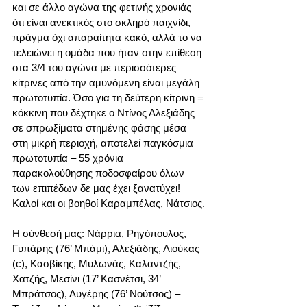
και σε άλλο αγώνα της φετινής χρονιάς 
ότι είναι ανεκτικός στο σκληρό παιχνίδι, 
πράγμα όχι απαραίτητα κακό, αλλά το να 
τελειώνει η ομάδα που ήταν στην επίθεση 
στα 3/4 του αγώνα με περισσότερες 
κίτρινες από την αμυνόμενη είναι μεγάλη 
πρωτοτυπία. Όσο για τη δεύτερη κίτρινη = 
κόκκινη που δέχτηκε ο Ντίνος Αλεξιάδης 
σε σπρωξίματα στημένης φάσης μέσα 
στη μικρή περιοχή, αποτελεί παγκόσμια 
πρωτοτυπία – 55 χρόνια 
παρακολούθησης ποδοσφαίρου όλων 
των επιπέδων δε μας έχει ξανατύχει! 
Καλοί και οι βοηθοί Καραμπέλας, Νάτσιος.
Η σύνθεσή μας: Νάρρια, Ρηγόπουλος, 
Γυπάρης (76’ Μπάμι), Αλεξιάδης, Λιούκας 
(c), Κασβίκης, Μυλωνάς, Καλαντζής, 
Χατζής, Μεσίνι (17’ Κασνέτσι, 34’ 
Μπράτσος), Αυγέρης (76’ Νούτσος) – 