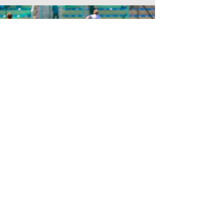
ΕΓΓΡΑΦΕΙΤΕ ΣΤΟ
NEWSLETTER
Όλες οι ενημερώσεις της ομάδας μας
στο e-mail σας
Συμπληρώστε εδώ το e-mail σας
ΕΓΓΡΑΦΗ
ΔΙΕΥΘΥΝΣΗ:
Α.Σ. ΠΑΠΑΓΟΥ
Κύπρου 2, Παπάγου, T.K. 156 69.